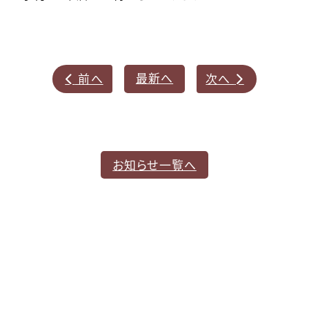
最新へ
前へ
次へ


お知らせ一覧へ