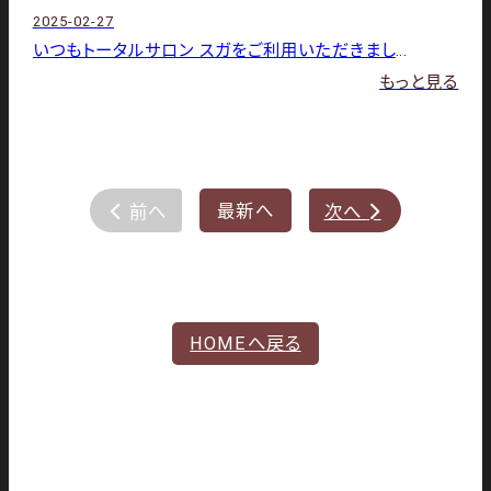
2025-02-27
いつもトータルサロン スガをご利用いただきましてありがとうございます。 3月の店休日は下記の通りです。3日（月）・
もっと見る
最新へ
前へ
次へ


HOMEへ戻る